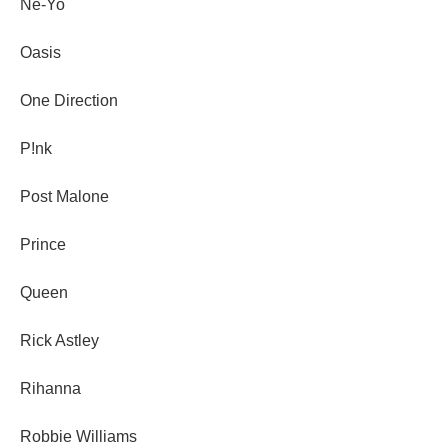
Ne-Yo
Oasis
One Direction
P!nk
Post Malone
Prince
Queen
Rick Astley
Rihanna
Robbie Williams