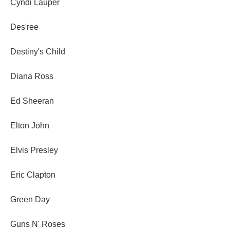
Cyndi Lauper
Des'ree
Destiny's Child
Diana Ross
Ed Sheeran
Elton John
Elvis Presley
Eric Clapton
Green Day
Guns N' Roses