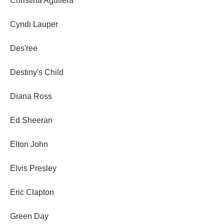
Christina Aguilera
Cyndi Lauper
Des'ree
Destiny's Child
Diana Ross
Ed Sheeran
Elton John
Elvis Presley
Eric Clapton
Green Day