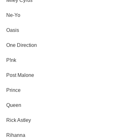
Miley Cyrus
Ne-Yo
Oasis
One Direction
P!nk
Post Malone
Prince
Queen
Rick Astley
Rihanna