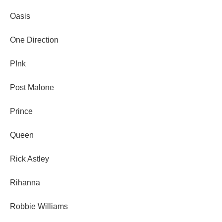
Oasis
One Direction
P!nk
Post Malone
Prince
Queen
Rick Astley
Rihanna
Robbie Williams