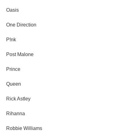
Oasis
One Direction
P!nk
Post Malone
Prince
Queen
Rick Astley
Rihanna
Robbie Williams