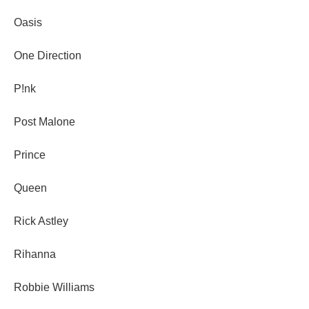
Oasis
One Direction
P!nk
Post Malone
Prince
Queen
Rick Astley
Rihanna
Robbie Williams