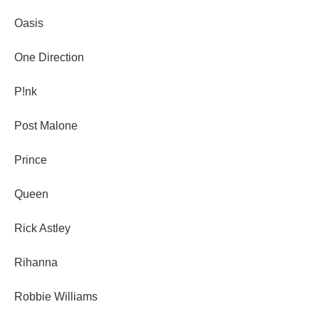
Oasis
One Direction
P!nk
Post Malone
Prince
Queen
Rick Astley
Rihanna
Robbie Williams