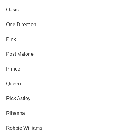
Oasis
One Direction
P!nk
Post Malone
Prince
Queen
Rick Astley
Rihanna
Robbie Williams