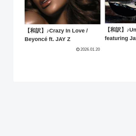
【和訳】♪Umbr
【和訳】♪Crazy In Love /
featuring J
Beyoncé ft. JAY Z
2026.01.20