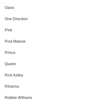
Oasis
One Direction
P!nk
Post Malone
Prince
Queen
Rick Astley
Rihanna
Robbie Williams