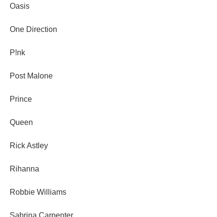
Oasis
One Direction
P!nk
Post Malone
Prince
Queen
Rick Astley
Rihanna
Robbie Williams
Sabrina Carpenter