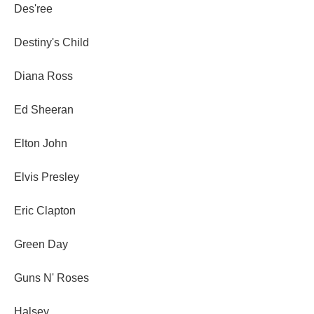
Des'ree
Destiny's Child
Diana Ross
Ed Sheeran
Elton John
Elvis Presley
Eric Clapton
Green Day
Guns N' Roses
Halsey