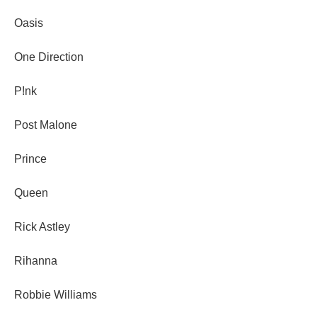
Oasis
One Direction
P!nk
Post Malone
Prince
Queen
Rick Astley
Rihanna
Robbie Williams