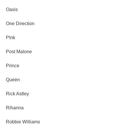
Oasis
One Direction
P!nk
Post Malone
Prince
Queen
Rick Astley
Rihanna
Robbie Williams