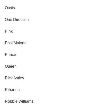
Oasis
One Direction
P!nk
Post Malone
Prince
Queen
Rick Astley
Rihanna
Robbie Williams