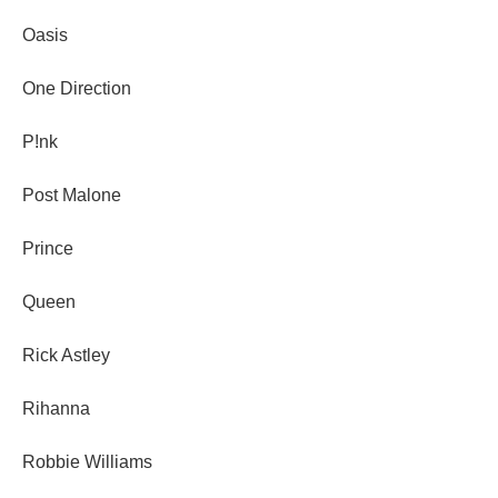
Oasis
One Direction
P!nk
Post Malone
Prince
Queen
Rick Astley
Rihanna
Robbie Williams