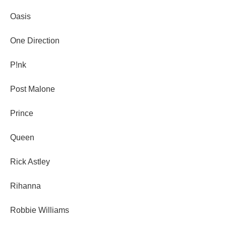
Oasis
One Direction
P!nk
Post Malone
Prince
Queen
Rick Astley
Rihanna
Robbie Williams