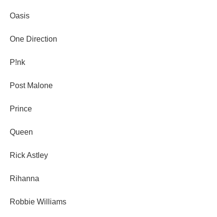
Oasis
One Direction
P!nk
Post Malone
Prince
Queen
Rick Astley
Rihanna
Robbie Williams