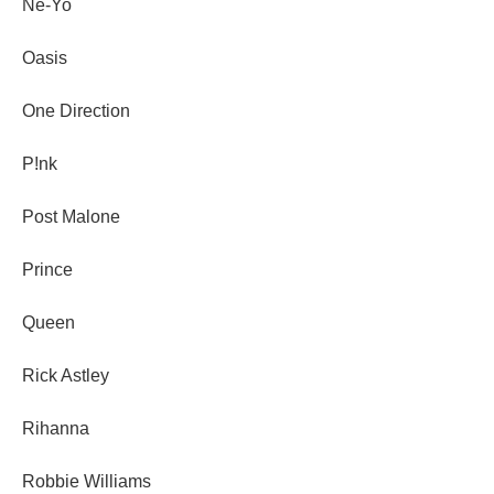
Ne-Yo
Oasis
One Direction
P!nk
Post Malone
Prince
Queen
Rick Astley
Rihanna
Robbie Williams