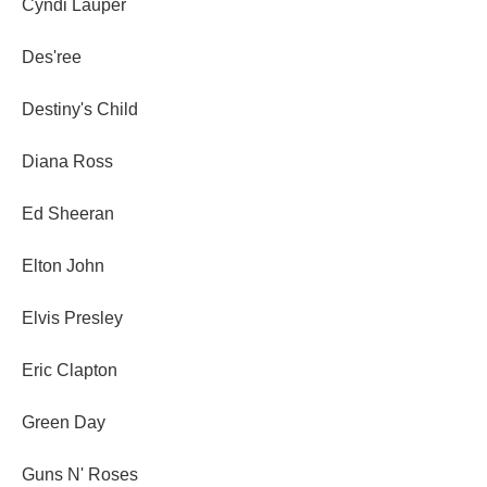
Cyndi Lauper
Des'ree
Destiny's Child
Diana Ross
Ed Sheeran
Elton John
Elvis Presley
Eric Clapton
Green Day
Guns N' Roses