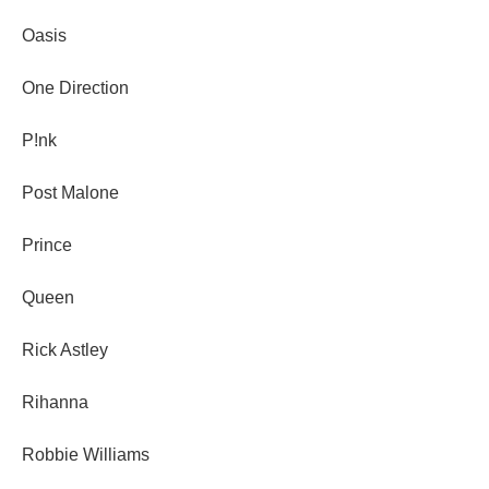
Oasis
One Direction
P!nk
Post Malone
Prince
Queen
Rick Astley
Rihanna
Robbie Williams