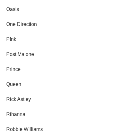
Oasis
One Direction
P!nk
Post Malone
Prince
Queen
Rick Astley
Rihanna
Robbie Williams