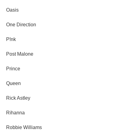
Oasis
One Direction
P!nk
Post Malone
Prince
Queen
Rick Astley
Rihanna
Robbie Williams