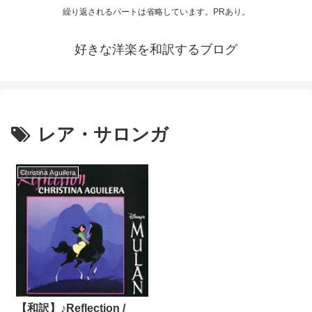
繰り返されるパートは省略しています。PRあり。
好きな洋楽を和訳するブログ
レア・サロンガ
Christina Aguilera
【和訳】♪Reflection /