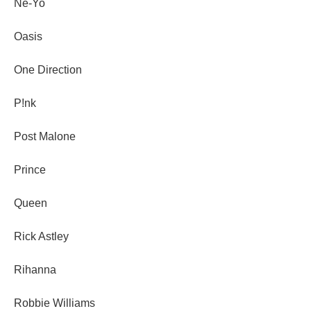
Ne-Yo
Oasis
One Direction
P!nk
Post Malone
Prince
Queen
Rick Astley
Rihanna
Robbie Williams