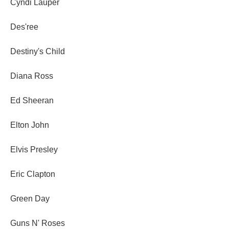
Cyndi Lauper
Des'ree
Destiny's Child
Diana Ross
Ed Sheeran
Elton John
Elvis Presley
Eric Clapton
Green Day
Guns N' Roses