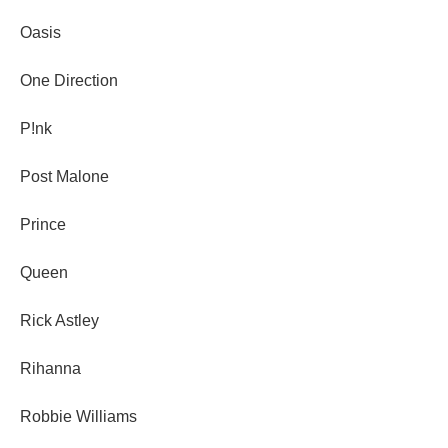
Oasis
One Direction
P!nk
Post Malone
Prince
Queen
Rick Astley
Rihanna
Robbie Williams