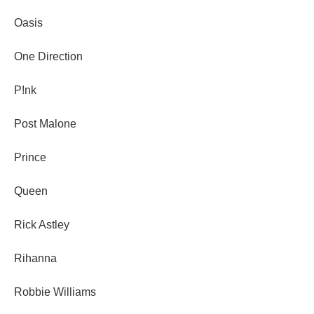
Oasis
One Direction
P!nk
Post Malone
Prince
Queen
Rick Astley
Rihanna
Robbie Williams