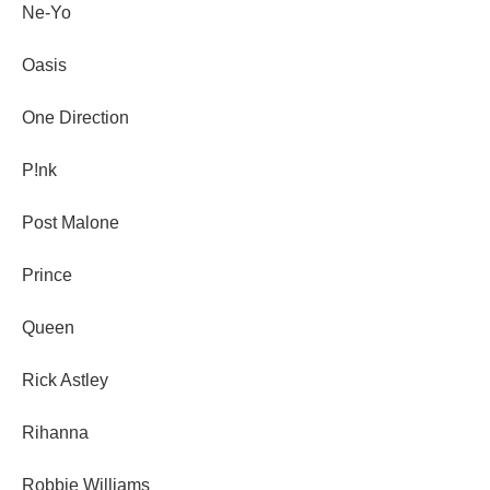
Ne-Yo
Oasis
One Direction
P!nk
Post Malone
Prince
Queen
Rick Astley
Rihanna
Robbie Williams