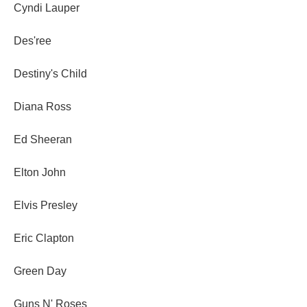
Cyndi Lauper
Des'ree
Destiny's Child
Diana Ross
Ed Sheeran
Elton John
Elvis Presley
Eric Clapton
Green Day
Guns N' Roses