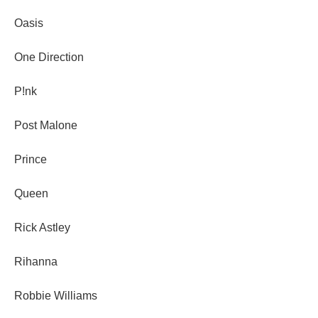
Oasis
One Direction
P!nk
Post Malone
Prince
Queen
Rick Astley
Rihanna
Robbie Williams