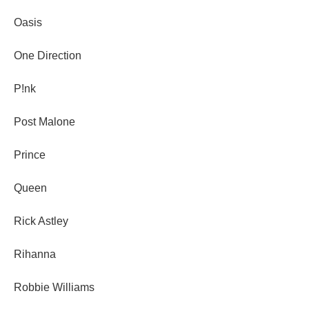
Oasis
One Direction
P!nk
Post Malone
Prince
Queen
Rick Astley
Rihanna
Robbie Williams