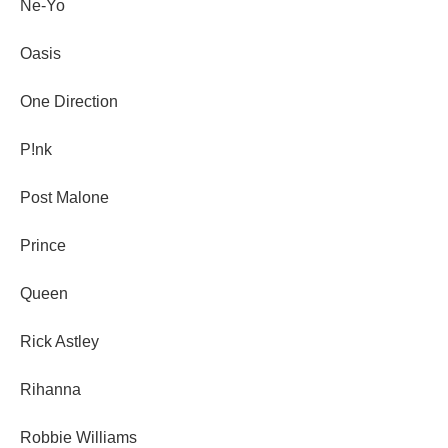
Ne-Yo
Oasis
One Direction
P!nk
Post Malone
Prince
Queen
Rick Astley
Rihanna
Robbie Williams