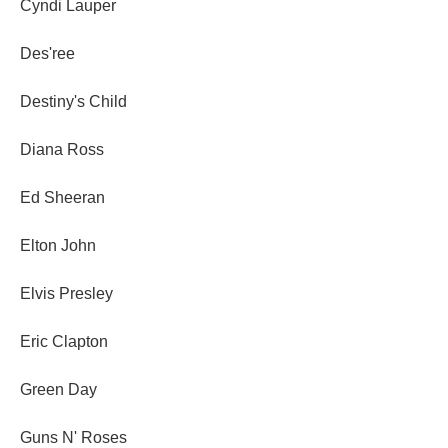
Cyndi Lauper
Des'ree
Destiny's Child
Diana Ross
Ed Sheeran
Elton John
Elvis Presley
Eric Clapton
Green Day
Guns N' Roses