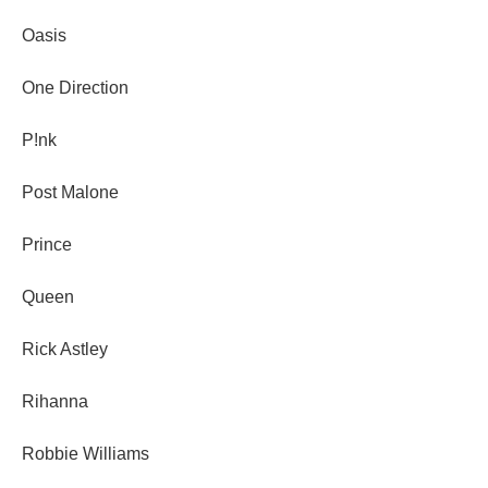
Oasis
One Direction
P!nk
Post Malone
Prince
Queen
Rick Astley
Rihanna
Robbie Williams