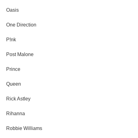
Oasis
One Direction
P!nk
Post Malone
Prince
Queen
Rick Astley
Rihanna
Robbie Williams