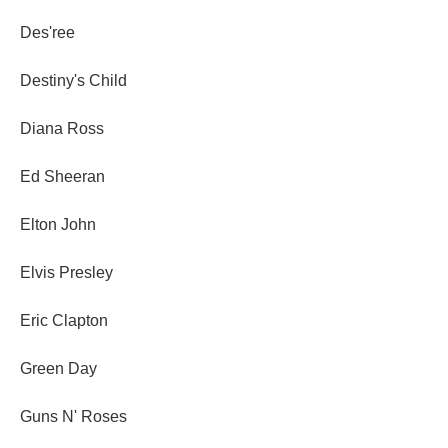
Des'ree
Destiny's Child
Diana Ross
Ed Sheeran
Elton John
Elvis Presley
Eric Clapton
Green Day
Guns N' Roses