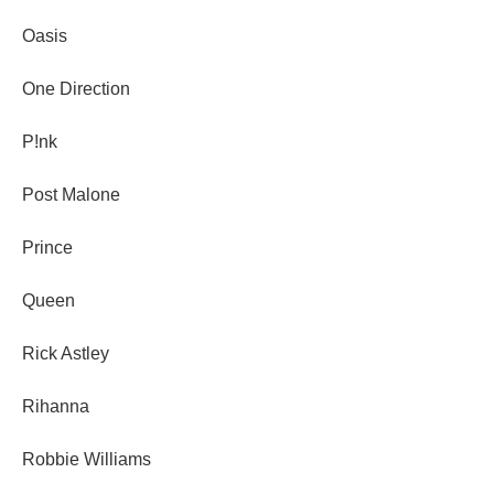
Oasis
One Direction
P!nk
Post Malone
Prince
Queen
Rick Astley
Rihanna
Robbie Williams