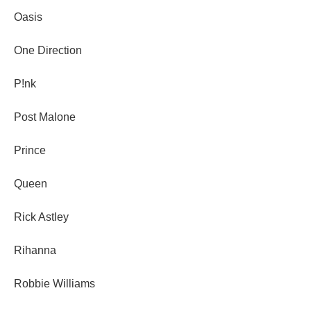
Oasis
One Direction
P!nk
Post Malone
Prince
Queen
Rick Astley
Rihanna
Robbie Williams