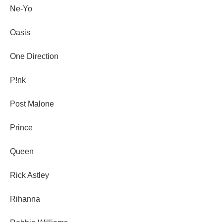
Ne-Yo
Oasis
One Direction
P!nk
Post Malone
Prince
Queen
Rick Astley
Rihanna