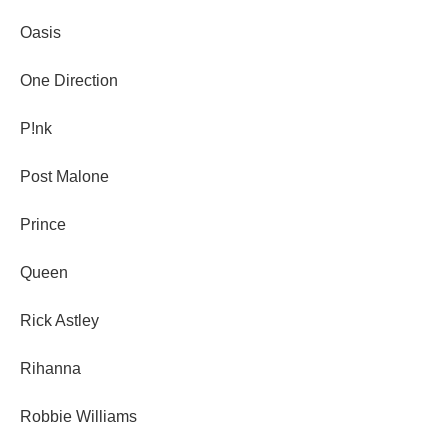
Oasis
One Direction
P!nk
Post Malone
Prince
Queen
Rick Astley
Rihanna
Robbie Williams