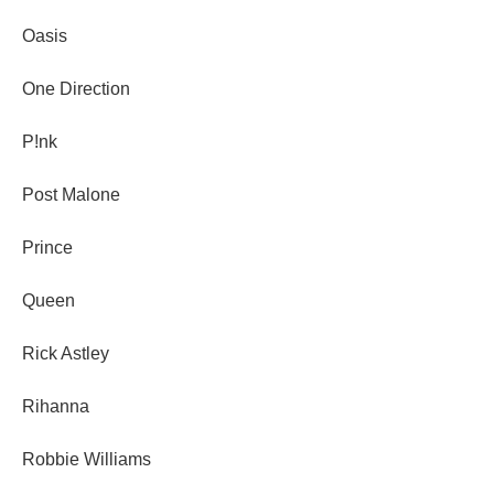
Oasis
One Direction
P!nk
Post Malone
Prince
Queen
Rick Astley
Rihanna
Robbie Williams