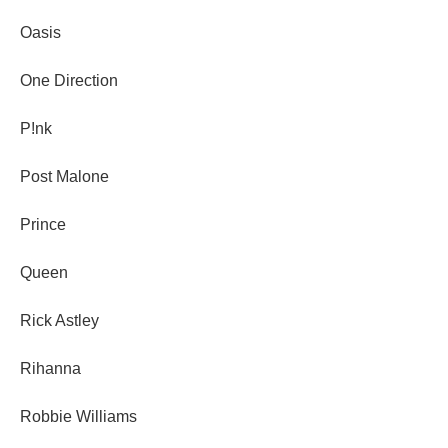
Oasis
One Direction
P!nk
Post Malone
Prince
Queen
Rick Astley
Rihanna
Robbie Williams