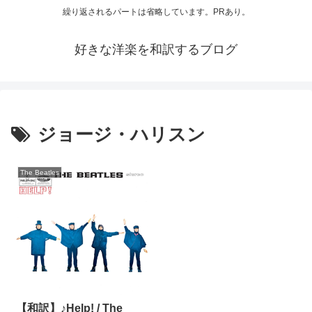
繰り返されるパートは省略しています。PRあり。
好きな洋楽を和訳するブログ
ジョージ・ハリスン
The Beatles
【和訳】♪Help! / The