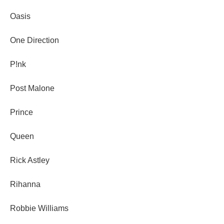
Oasis
One Direction
P!nk
Post Malone
Prince
Queen
Rick Astley
Rihanna
Robbie Williams