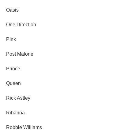
Oasis
One Direction
P!nk
Post Malone
Prince
Queen
Rick Astley
Rihanna
Robbie Williams