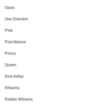
Oasis
One Direction
P!nk
Post Malone
Prince
Queen
Rick Astley
Rihanna
Robbie Williams