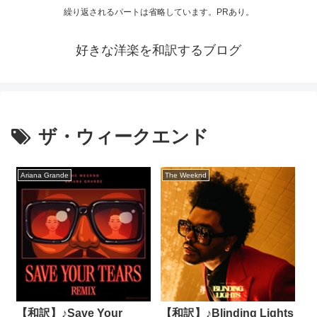
繰り返されるパートは省略しています。PRあり。
好きな洋楽を和訳するブログ
ザ・ウィークエンド
Ariana Grande
The Weeknd
【和訳】♪Save Your
【和訳】♪Blinding Lights