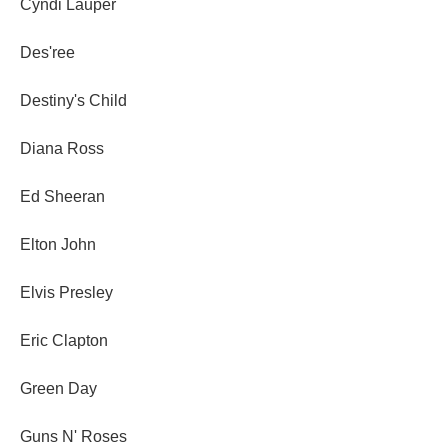
Cyndi Lauper
Des'ree
Destiny's Child
Diana Ross
Ed Sheeran
Elton John
Elvis Presley
Eric Clapton
Green Day
Guns N' Roses