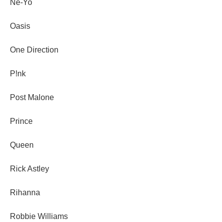
Ne-Yo
Oasis
One Direction
P!nk
Post Malone
Prince
Queen
Rick Astley
Rihanna
Robbie Williams