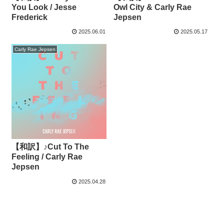
You Look / Jesse
Owl City & Carly Rae
Frederick
Jepsen
2025.06.01
2025.05.17
Carly Rae Jepsen
【和訳】♪Cut To The
Feeling / Carly Rae
Jepsen
2025.04.28