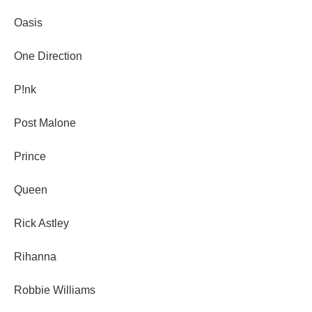
Oasis
One Direction
P!nk
Post Malone
Prince
Queen
Rick Astley
Rihanna
Robbie Williams