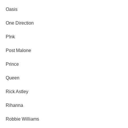
Oasis
One Direction
P!nk
Post Malone
Prince
Queen
Rick Astley
Rihanna
Robbie Williams