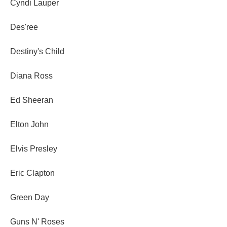
Cyndi Lauper
Des'ree
Destiny's Child
Diana Ross
Ed Sheeran
Elton John
Elvis Presley
Eric Clapton
Green Day
Guns N' Roses