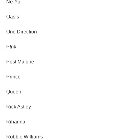
Ne-Yo
Oasis
One Direction
P!nk
Post Malone
Prince
Queen
Rick Astley
Rihanna
Robbie Williams