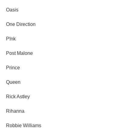
Oasis
One Direction
P!nk
Post Malone
Prince
Queen
Rick Astley
Rihanna
Robbie Williams