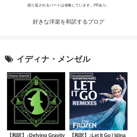
繰り返されるパートは省略しています。PRあり。
好きな洋楽を和訳するブログ
イディナ・メンゼル
Ariana Grande
Uncategorized
【和訳】♪Defying Gravity
【和訳】♪Let It Go / Idina