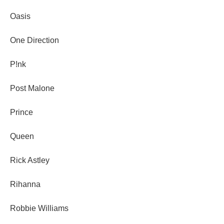
Oasis
One Direction
P!nk
Post Malone
Prince
Queen
Rick Astley
Rihanna
Robbie Williams