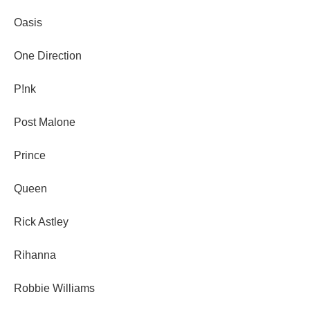
Oasis
One Direction
P!nk
Post Malone
Prince
Queen
Rick Astley
Rihanna
Robbie Williams