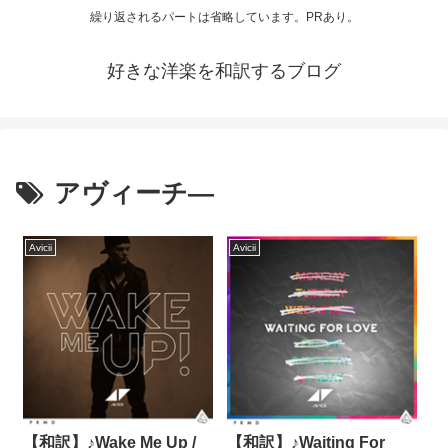
繰り返されるパートは省略しています。PRあり。
好きな洋楽を和訳するブログ
アヴィーチ―
Avicii
Avicii
【和訳】♪Wake Me Up /
【和訳】♪Waiting For