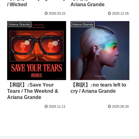
/ Wicked
Ariana Grande
2026.03.22
2025.12.25
Ariana Grande
Ariana Grande
【和訳】♪Save Your
【和訳】♪no tears left to
Tears / The Weeknd &
cry / Ariana Grande
Ariana Grande
2025.11.11
2025.06.20