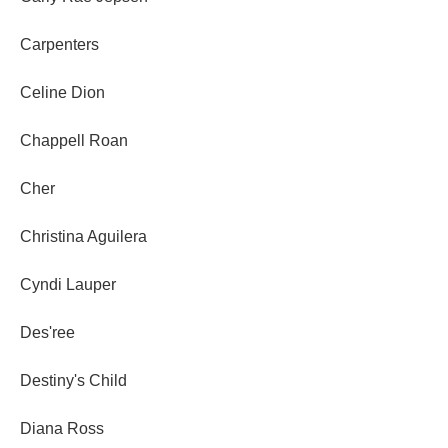
Carpenters
Celine Dion
Chappell Roan
Cher
Christina Aguilera
Cyndi Lauper
Des'ree
Destiny's Child
Diana Ross