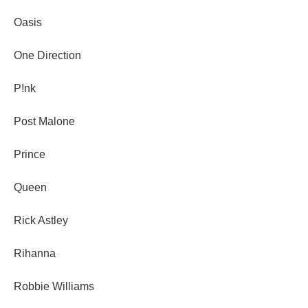
Oasis
One Direction
P!nk
Post Malone
Prince
Queen
Rick Astley
Rihanna
Robbie Williams