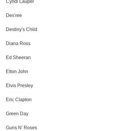
Cyndi Lauper
Des'ree
Destiny's Child
Diana Ross
Ed Sheeran
Elton John
Elvis Presley
Eric Clapton
Green Day
Guns N' Roses