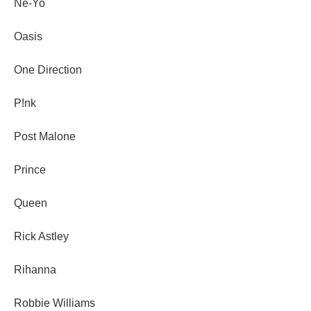
Ne-Yo
Oasis
One Direction
P!nk
Post Malone
Prince
Queen
Rick Astley
Rihanna
Robbie Williams