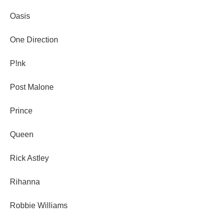
Oasis
One Direction
P!nk
Post Malone
Prince
Queen
Rick Astley
Rihanna
Robbie Williams